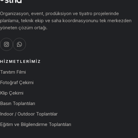
Belediye Festivalleri
Organizasyon, event, prodüksiyon ve tiyatro projelerinde
Otel Etkinlikleri
planlama, teknik ekip ve saha koordinasyonunu tek merkezden
yöneten çözüm ortağı.
Şirket Lansmanları
Yazar ve Söyleşi Programları
Açık Hava Sineması
HIZMETLERIMIZ
Kültür Merkezi Etkinlikleri
Tanıtım Filmi
Bayi Toplantıları
Fotoğraf Çekimi
İç İletişim ve Dönem Toplantıları
Klip Çekimi
Basın Toplantıları
Satış Teşkilatı Toplantıları
Indoor / Outdoor Toplantılar
Eğitim ve Bilgilendirme Toplantıları
Eğitim ve Bilgilendirme Toplantıları
Indoor / Outdoor Toplantılar