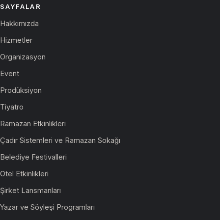
Basın Toplantıları
SAYFALAR
Hakkımızda
Klip Çekimi
Hizmetler
Fotoğraf Çekimi
Organizasyon
Tanıtım Filmi
Event
Prodüksiyon
Tiyatro
Ramazan Etkinlikleri
Çadır Sistemleri ve Ramazan Sokağı
Belediye Festivalleri
Otel Etkinlikleri
Şirket Lansmanları
Yazar ve Söyleşi Programları