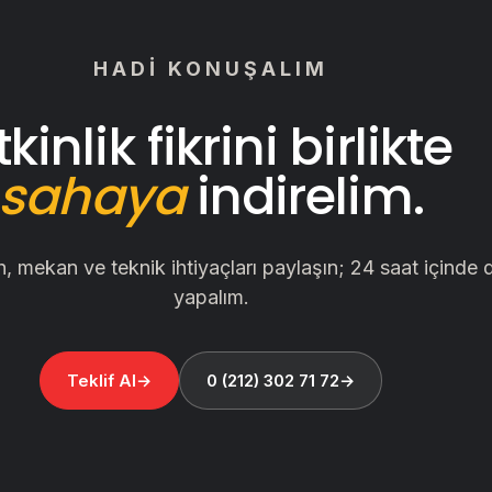
HADI KONUŞALIM
tkinlik fikrini birlikte
sahaya
indirelim.
, mekan ve teknik ihtiyaçları paylaşın; 24 saat içinde
yapalım.
Teklif Al
0 (212) 302 71 72