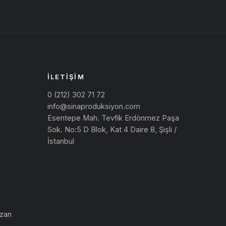
İLETIŞIM
0 (212) 302 71 72
info@sinaproduksiyon.com
Esentepe Mah. Tevfik Erdönmez Paşa
Sok. No:5 D Blok, Kat 4 Daire 8, Şişli /
İstanbul
azan