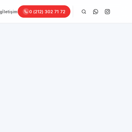
og
İletişim
0 (212) 302 71 72