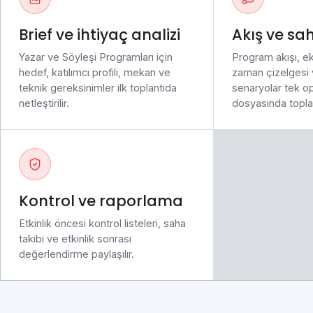
Indoor / Outdoor Toplantılar
Brief ve ihtiyaç analizi
Akış ve sa
Basın Toplantıları
Yazar ve Söyleşi Programları için
Program akışı, ek
hedef, katılımcı profili, mekan ve
zaman çizelgesi
Klip Çekimi
teknik gereksinimler ilk toplantıda
senaryolar tek o
netleştirilir.
dosyasında toplan
Fotoğraf Çekimi
Tanıtım Filmi
Kontrol ve raporlama
Etkinlik öncesi kontrol listeleri, saha
takibi ve etkinlik sonrası
değerlendirme paylaşılır.