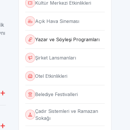
Kültür Merkezi Etkinlikleri
Açık Hava Sineması
ik
ynı
Yazar ve Söyleşi Programları
Şirket Lansmanları
Otel Etkinlikleri
Belediye Festivalleri
Çadır Sistemleri ve Ramazan
Sokağı