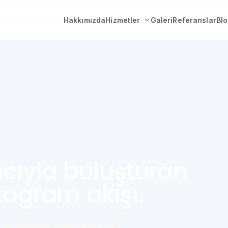
Hakkımızda
Hizmetler
Galeri
Referanslar
Bl
cıyla buluşturan
rogram akışı.
a konuşmacı, akış, sahne ve