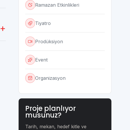
Ramazan Etkinlikleri
Tiyatro
Prodüksiyon
Event
Organizasyon
Proje planlıyor
musunuz?
Tarih, mekan, hedef kitle ve