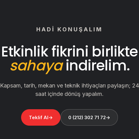
Basın Toplantıları
Klip Çekimi
Fotoğraf Çekimi
HADI KONUŞALIM
Tanıtım Filmi
Etkinlik fikrini birlikte
sahaya
indirelim.
Kapsam, tarih, mekan ve teknik ihtiyaçları paylaşın; 24
saat içinde dönüş yapalım.
Teklif Al
0 (212) 302 71 72