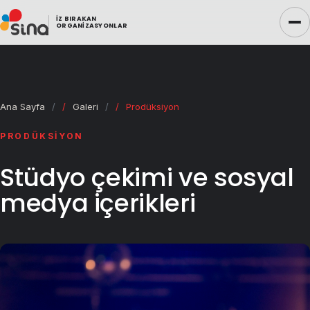
İZ BIRAKAN
ORGANIZASYONLAR
Ana Sayfa
/
Galeri
/
Prodüksiyon
PRODÜKSIYON
Organizasyon
Stüdyo çekimi ve sosyal
Event
medya içerikleri
Prodüksiyon
Tiyatro
Ramazan Etkinlikleri
Çadır Sistemleri ve Ramazan Sokağı