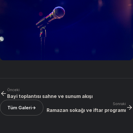
Belediye Festivalleri
Otel Etkinlikleri
Şirket Lansmanları
Yazar ve Söyleşi Programları
Açık Hava Sineması
Kültür Merkezi Etkinlikleri
Bayi Toplantıları
İç İletişim ve Dönem Toplantıları
Önceki
Bayi toplantısı sahne ve sunum akışı
Satış Teşkilatı Toplantıları
Sonraki
Tüm Galeri
Ramazan sokağı ve iftar programı
Eğitim ve Bilgilendirme Toplantıları
Indoor / Outdoor Toplantılar