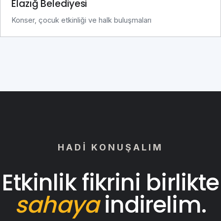
Elazığ Belediyesi
Konser, çocuk etkinliği ve halk buluşmaları
HADI KONUŞALIM
Etkinlik fikrini birlikte
sahaya
indirelim.