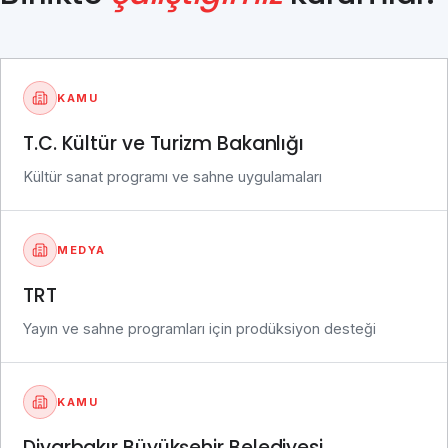
Basın Toplantıları
Klip Çekimi
Fotoğraf Çekimi
KAMU
Tanıtım Filmi
T.C. Kültür ve Turizm Bakanlığı
Kültür sanat programı ve sahne uygulamaları
MEDYA
TRT
Yayın ve sahne programları için prodüksiyon desteği
KAMU
Diyarbakır Büyükşehir Belediyesi